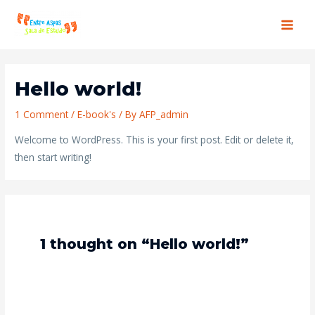
Skip
Main
to
Men
content
Hello world!
1 Comment
/
E-book's
/ By
AFP_admin
Welcome to WordPress. This is your first post. Edit or delete it,
then start writing!
1 thought on “Hello world!”